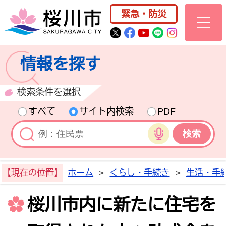
桜川市公式ホー
緊急・防災
桜川市公式Twitter
桜川市公式Facebo
桜川市公式YouT
桜川市公式LI
Instagra
情報を探す
検索条件を選択
すべて
サイト内検索
PDF
音声検索
【現在の位置】
ホーム
>
くらし・手続き
>
生活・手
桜川市内に新たに住宅を