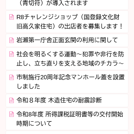
（青切符）が導入されます
R8チャレンジショップ（国登録文化財
旧高久家住宅）の出店者を募集します！
岩瀬第一庁舎正面玄関の利用に関して
社会を明るくする運動～犯罪や非行を防
止し、立ち直りを支える地域のチカラ～
市制施行20周年記念マンホール蓋を設置
しました
令和８年度 木造住宅の耐震診断
令和8年度 所得課税証明書等の交付開始
時期について