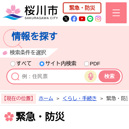
桜川市公式ホー
緊急・防災
桜川市公式Twitter
桜川市公式Facebo
桜川市公式YouT
桜川市公式LI
Instagra
情報を探す
検索条件を選択
すべて
サイト内検索
PDF
音声検索
【現在の位置】
ホーム
>
くらし・手続き
>
緊急・防
緊急・防災