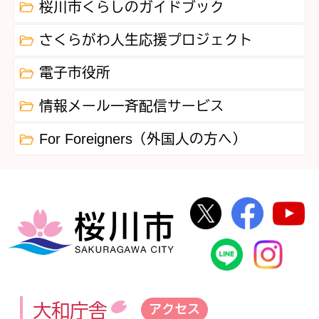
桜川市くらしのガイドブック
さくらがわ人生応援プロジェクト
電子市役所
情報メール一斉配信サービス
For Foreigners（外国人の方へ）
桜川市公式Twi
桜川市
桜川市
桜川市公式
In
大和庁舎
アクセス