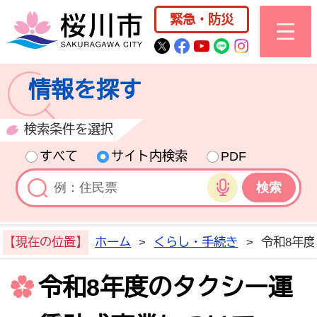
桜川市公式ホー
緊急・防災
桜川市公式Twitter
桜川市公式Facebo
桜川市公式YouT
桜川市公式LI
Instagra
情報を探す
検索条件を選択
すべて
サイト内検索
PDF
音声検索
【現在の位置】
ホーム
>
くらし・手続き
>
令和8年
令和8年度のタクシー運