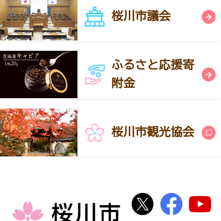
桜川市議会
ふるさと応援寄
附金
桜川市観光協会
桜川市公式Twi
桜川市
桜川市