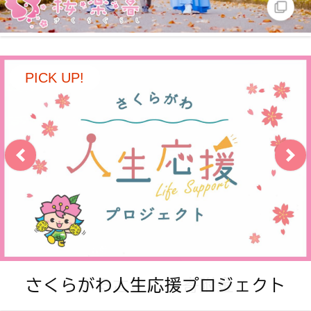
2026年7月29日
令和8年7月熊本地震の代理寄附を開始しま
した。
PICK UP!
2026年7月28日
令和8年度 市道施設内の除草・集草作業の
実施予定について
2026年7月28日
令和8年度 第21回桜川市市民文化祭
2026年7月23日
【大和地区の一部】節水にご協力をお願い
します
さくらがわ人生応援プロジェクト
ふるさと応援寄附金