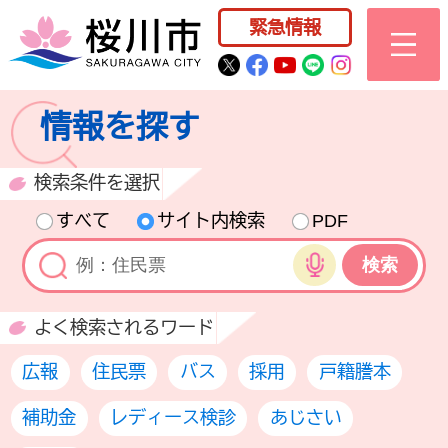
桜川市公式ホー
緊急情報
桜川市公式Twitter
桜川市公式Facebo
桜川市公式YouT
桜川市公式LI
Instagra
情報を探す
検索条件を選択
すべて
サイト内検索
PDF
音声検索
よく検索されるワード
広報
住民票
バス
採用
戸籍謄本
補助金
レディース検診
あじさい