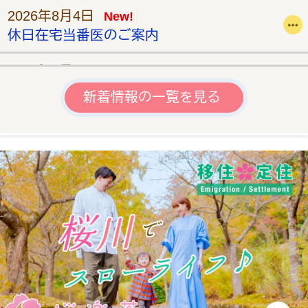
2026年8月4日
New!
休日在宅当番医のご案内
2026年8月3日
New!
【8/3更新：質問回答書の公開】桜川市移住
新着情報の一覧を見る
支援コンシェルジュ設置業務に係る公募型
プロポーザルの実施について
2026年8月1日
下館・結城都市計画下水道の変更に関する
説明会のご案内
2026年7月31日
「さくらがわグルメフェス2026」グランプ
リ受賞者表彰式について