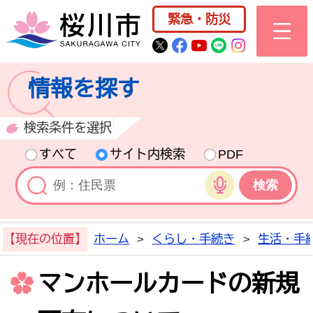
桜川市公式ホー
緊急・防災
桜川市公式Twitter
桜川市公式Facebo
桜川市公式YouT
桜川市公式LI
Instagra
情報を探す
検索条件を選択
すべて
サイト内検索
PDF
音声検索
【現在の位置】
ホーム
>
くらし・手続き
>
生活・手
マンホールカードの新規