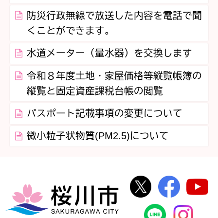
防災行政無線で放送した内容を電話で聞
くことができます。
水道メーター（量水器）を交換します
令和８年度土地・家屋価格等縦覧帳簿の
縦覧と固定資産課税台帳の閲覧
パスポート記載事項の変更について
微小粒子状物質(PM2.5)について
桜川市公式Twi
桜川市
桜川市
桜川市公式
In