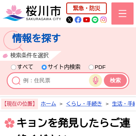
桜川市公式ホー
緊急・防災
桜川市公式Twitter
桜川市公式Facebo
桜川市公式YouT
桜川市公式LI
Instagra
情報を探す
検索条件を選択
すべて
サイト内検索
PDF
音声検索
【現在の位置】
ホーム
>
くらし・手続き
>
生活・手
キョンを発見したらご連