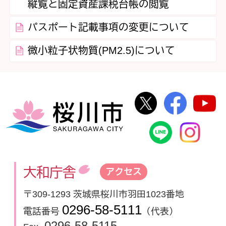
縦覧と固定資産課税台帳の閲覧
パスポート記載事項の変更について
微小粒子状物質(PM2.5)について
桜川市公式Twi
桜川市
桜川市
桜川市公式
In
大和庁舎
アクセス
〒309-1293 茨城県桜川市羽田1023番地
0296-58-5111
電話番号
（代表）
0296-58-5115