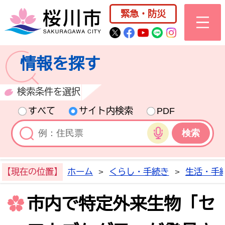
桜川市公式ホー
緊急・防災
桜川市公式Twitter
桜川市公式Facebo
桜川市公式YouT
桜川市公式LI
Instagra
情報を探す
検索条件を選択
すべて
サイト内検索
PDF
音声検索
【現在の位置】
ホーム
>
くらし・手続き
>
生活・手
市内で特定外来生物「セ