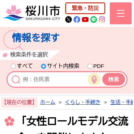
桜川市公式ホー
緊急・防災
桜川市公式Twitter
桜川市公式Facebo
桜川市公式YouT
桜川市公式LI
Instagra
情報を探す
検索条件を選択
すべて
サイト内検索
PDF
音声検索
【現在の位置】
ホーム
>
くらし・手続き
>
生活・手
「女性ロールモデル交流