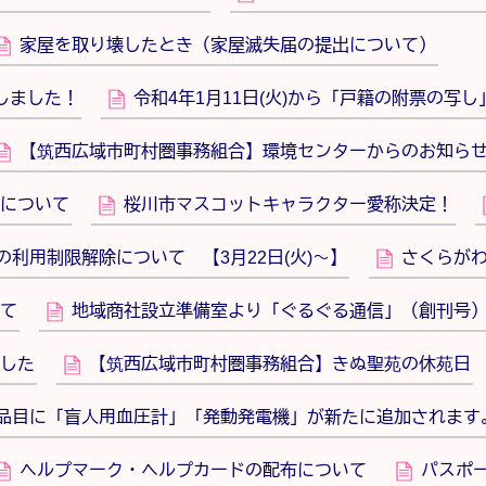
家屋を取り壊したとき（家屋滅失届の提出について）
しました！
令和4年1月11日(火)から「戸籍の附票の写
【筑西広域市町村圏事務組合】環境センターからのお知ら
について
桜川市マスコットキャラクター愛称決定！
利用制限解除について 【3月22日(火)～】
さくらが
て
地域商社設立準備室より「ぐるぐる通信」（創刊号
した
【筑西広域市町村圏事務組合】きぬ聖苑の休苑日
の品目に「盲人用血圧計」「発動発電機」が新たに追加されます
ヘルプマーク・ヘルプカードの配布について
パスポ