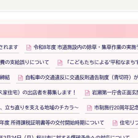
されます
令和8年度 市道施設内の除草・集草作業の実施
費の支給誤りについて
「こどもたちによる“平和なまち”
締結
自転車の交通違反に交通反則通告制度（青切符）
高久家住宅）の出店者を募集します！
岩瀬第一庁舎正面玄
、立ち直りを支える地域のチカラ～
市制施行20周年記
8年度 所得課税証明書等の交付開始時期について
住宅リフ
年2月24日（月）桜川市に対する爆破予告への対応について