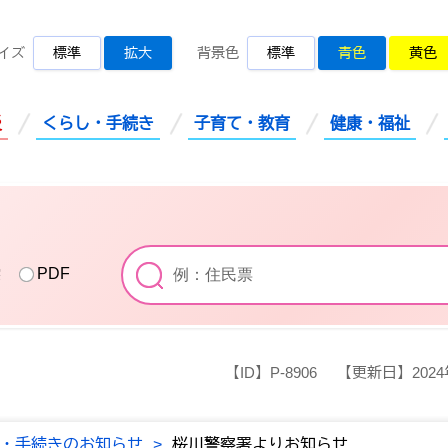
桜川市公式ホームページ
イズ
標準
拡大
背景色
標準
青色
黄色
災
くらし・手続き
子育て・教育
健康・福祉
索
PDF
【ID】
P-8906
【更新日】
202
・手続きのお知らせ
>
桜川警察署よりお知らせ