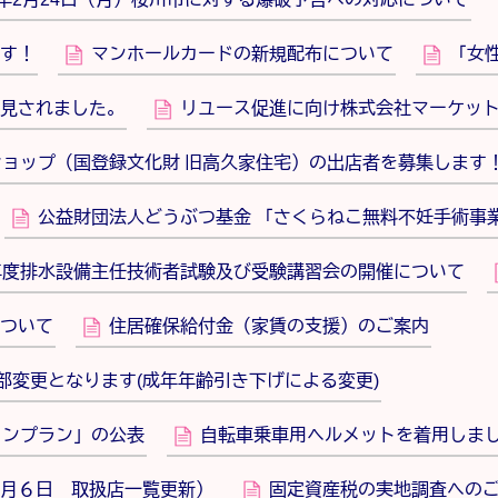
す！
マンホールカードの新規配布について
「女
見されました。
リユース促進に向け株式会社マーケッ
ョップ（国登録文化財 旧高久家住宅）の出店者を募集します
公益財団法人どうぶつ基金 「さくらねこ無料不妊手術事
年度排水設備主任技術者試験及び受験講習会の開催について
ついて
住居確保給付金（家賃の支援）のご案内
部変更となります(成年年齢引き下げによる変更)
ョンプラン」の公表
自転車乗車用ヘルメットを着用しま
月６日 取扱店一覧更新）
固定資産税の実地調査への