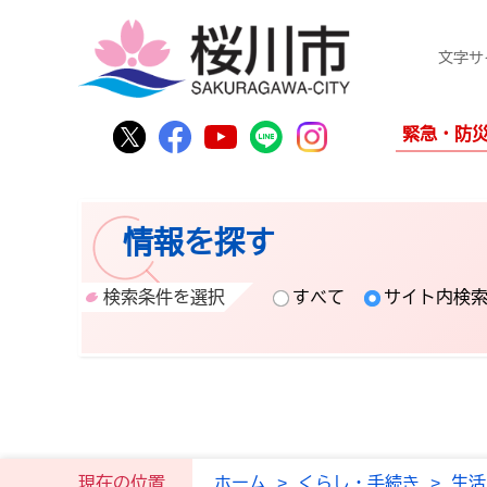
文字サ
桜川市公式Twitter
桜川市公式Facebook
桜川市公式YouTube
桜川市公式LINE
Instagram
緊急・防
情報を探す
検索条件を選択
すべて
サイト内検
現在の位置
ホーム
>
くらし・手続き
>
生活