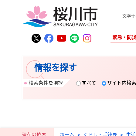
文字サ
桜川市公式Twitter
桜川市公式Facebook
桜川市公式YouTube
桜川市公式LINE
Instagram
緊急・防
情報を探す
検索条件を選択
すべて
サイト内検
現在の位置
ホーム
>
くらし・手続き
>
生活