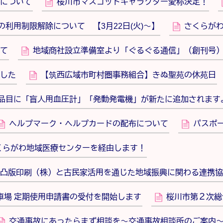
について
桜川市マスコットキャラクター愛称決定！
利用制限解除について 【3月22日(火)～】
さくらが
て
地域商社設立準備室より「ぐるぐる通信」（創刊号
した
【筑西広域市町村圏事務組合】きぬ聖苑の休苑日
の品目に「盲人用血圧計」「発動発電機」が新たに追加されます
ヘルプマーク・ヘルプカードの配布について
パスポ
さくらがわ地域医療センターを経由します！
凸版印刷（株）と古民家活用を通じた地域振興に関わる連携協
駐車場 定期使用申請書の受付を開始します
桜川市第２次総
交通事故にあったらまず相談を～交通事故相談所のご案内