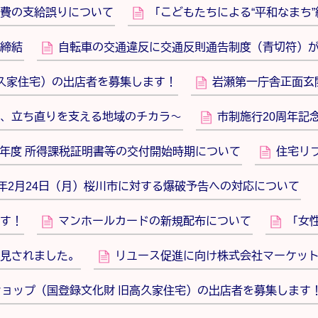
費の支給誤りについて
「こどもたちによる“平和なまち”
締結
自転車の交通違反に交通反則通告制度（青切符）
高久家住宅）の出店者を募集します！
岩瀬第一庁舎正面玄
、立ち直りを支える地域のチカラ～
市制施行20周年記
8年度 所得課税証明書等の交付開始時期について
住宅リフ
年2月24日（月）桜川市に対する爆破予告への対応について
す！
マンホールカードの新規配布について
「女
見されました。
リユース促進に向け株式会社マーケッ
ョップ（国登録文化財 旧高久家住宅）の出店者を募集します