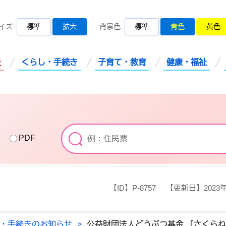
桜川市公式ホームページ
イズ
標準
拡大
背景色
標準
青色
黄色
災
くらし・手続き
子育て・教育
健康・福祉
索
PDF
【ID】
P-8757
【更新日】
2023
・手続きのお知らせ
>
公益財団法人どうぶつ基金 「さくら