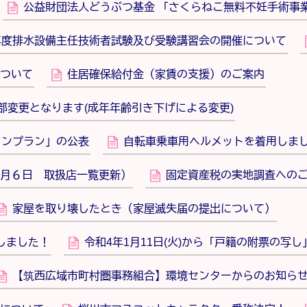
公益財団法人どうぶつ基金 「さくらねこ無料不妊手術事
年度排水設備主任技術者試験及び受験講習会の開催について
ついて
住居確保給付金（家賃の支援）のご案内
部変更となります(成年年齢引き下げによる変更)
ョンプラン」の公表
自転車乗車用ヘルメットを着用しま
月６日 取扱店一覧更新）
固定資産税の実地調査への
家屋を取り壊したとき（家屋滅失届の提出について）
しました！
令和4年1月11日(火)から「戸籍の附票の写
【筑西広域市町村圏事務組合】環境センターからのお知ら