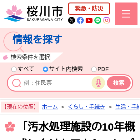
桜川市公式ホー
緊急・防災
桜川市公式Twitter
桜川市公式Facebo
桜川市公式YouT
桜川市公式LI
Instagra
情報を探す
検索条件を選択
すべて
サイト内検索
PDF
音声検索
【現在の位置】
ホーム
>
くらし・手続き
>
生活・手
「汚水処理施設の10年概