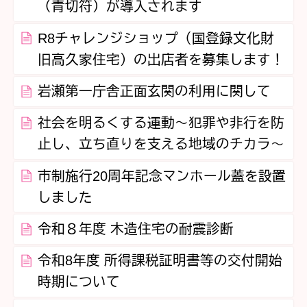
（青切符）が導入されます
R8チャレンジショップ（国登録文化財
旧高久家住宅）の出店者を募集します！
岩瀬第一庁舎正面玄関の利用に関して
社会を明るくする運動～犯罪や非行を防
止し、立ち直りを支える地域のチカラ～
市制施行20周年記念マンホール蓋を設置
しました
令和８年度 木造住宅の耐震診断
令和8年度 所得課税証明書等の交付開始
時期について