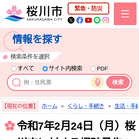
桜川市公式ホー
緊急・防災
桜川市公式Twitter
桜川市公式Facebo
桜川市公式YouT
桜川市公式LI
Instagra
情報を探す
検索条件を選択
すべて
サイト内検索
PDF
音声検索
【現在の位置】
ホーム
>
くらし・手続き
>
生活・手
令和7年2月24日（月）桜