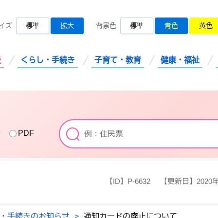
桜川市公式ホームページ
イズ
標準
拡大
背景色
標準
青色
黄色
災
くらし・手続き
子育て・教育
健康・福祉
索
PDF
【ID】
P-6632
【更新日】
2020
・手続きのお知らせ
>
通知カードの廃止について