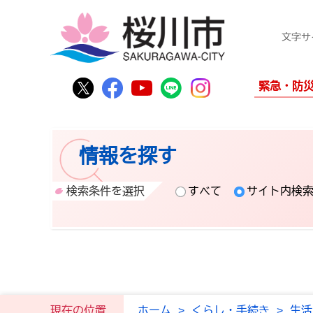
文字サ
桜川市公式Twitter
桜川市公式Facebook
桜川市公式YouTube
桜川市公式LINE
Instagram
緊急・防
情報を探す
検索条件を選択
すべて
サイト内検
現在の位置
ホーム
>
くらし・手続き
>
生活