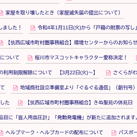
家屋を取り壊したとき（家屋滅失届の提出について）
しました！
令和4年1月11日(火)から「戸籍の附票の写
【筑西広域市町村圏事務組合】環境センターからのお知ら
について
桜川市マスコットキャラクター愛称決定！
利用制限解除について 【3月22日(火)～】
さくらが
て
地域商社設立準備室より「ぐるぐる通信」（創刊号
した
【筑西広域市町村圏事務組合】きぬ聖苑の休苑日
の品目に「盲人用血圧計」「発動発電機」が新たに追加されます
ヘルプマーク・ヘルプカードの配布について
パスポ