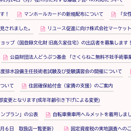
す！
マンホールカードの新規配布について
「女
見されました。
リユース促進に向け株式会社マーケッ
ョップ（国登録文化財 旧高久家住宅）の出店者を募集します
公益財団法人どうぶつ基金 「さくらねこ無料不妊手術事
年度排水設備主任技術者試験及び受験講習会の開催について
ついて
住居確保給付金（家賃の支援）のご案内
部変更となります(成年年齢引き下げによる変更)
ョンプラン」の公表
自転車乗車用ヘルメットを着用しま
月６日 取扱店一覧更新）
固定資産税の実地調査への