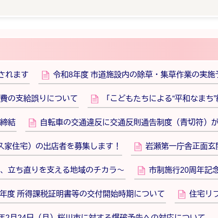
されます
令和8年度 市道施設内の除草・集草作業の実施
費の支給誤りについて
「こどもたちによる“平和なまち”
締結
自転車の交通違反に交通反則通告制度（青切符）
高久家住宅）の出店者を募集します！
岩瀬第一庁舎正面玄
、立ち直りを支える地域のチカラ～
市制施行20周年記
8年度 所得課税証明書等の交付開始時期について
住宅リフ
年2月24日（月）桜川市に対する爆破予告への対応について