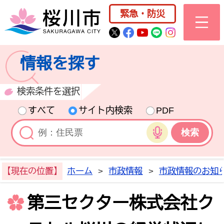
桜川市公式ホー
緊急・防災
桜川市公式Twitter
桜川市公式Facebo
桜川市公式YouT
桜川市公式LI
Instagra
情報を探す
検索条件を選択
すべて
サイト内検索
PDF
音声検索
【現在の位置】
ホーム
>
市政情報
>
市政情報のお知
第三セクター株式会社ク