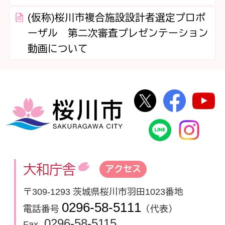
(仮称)桜川市複合施設設計者選定プロポ
ーザル 第二次審査プレゼンテーション
動画について
桜川市公式Twi
桜川市
桜川市
桜川市公式
In
大和庁舎
アクセス
〒309-1293 茨城県桜川市羽田1023番地
0296-58-5111
電話番号
（代表）
0296-58-5115
Fax