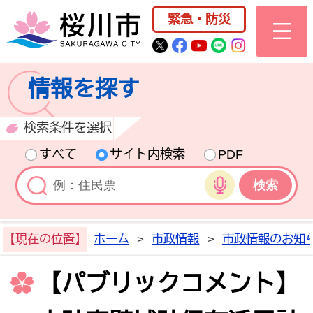
桜川市公式ホー
緊急・防災
桜川市公式Twitter
桜川市公式Facebo
桜川市公式YouT
桜川市公式LI
Instagra
情報を探す
検索条件を選択
すべて
サイト内検索
PDF
音声検索
【現在の位置】
ホーム
>
市政情報
>
市政情報のお知
【パブリックコメント】