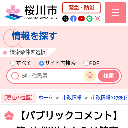
桜川市公式ホー
緊急・防災
桜川市公式Twitter
桜川市公式Facebo
桜川市公式YouT
桜川市公式LI
Instagra
情報を探す
検索条件を選択
すべて
サイト内検索
PDF
音声検索
【現在の位置】
ホーム
>
市政情報
>
市政情報のお知
【パブリックコメント】