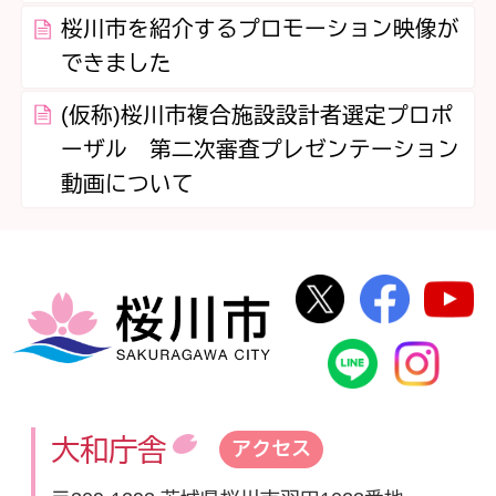
桜川市を紹介するプロモーション映像が
できました
(仮称)桜川市複合施設設計者選定プロポ
ーザル 第二次審査プレゼンテーション
動画について
桜川市公式Twi
桜川市
桜川市
桜川市公式
In
大和庁舎
アクセス