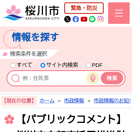
桜川市公式ホー
緊急・防災
桜川市公式Twitter
桜川市公式Facebo
桜川市公式YouT
桜川市公式LI
Instagra
情報を探す
検索条件を選択
すべて
サイト内検索
PDF
音声検索
【現在の位置】
ホーム
>
市政情報
>
市政情報のお知
【パブリックコメント】