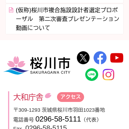
(仮称)桜川市複合施設設計者選定プロポ
ーザル 第二次審査プレゼンテーション
動画について
桜川市公式Twi
桜川市
桜川市
桜川市公式
In
大和庁舎
アクセス
〒309-1293 茨城県桜川市羽田1023番地
0296-58-5111
電話番号
（代表）
0296-58-5115
Fax