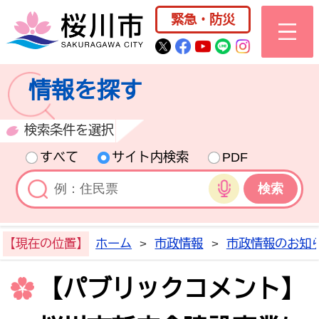
桜川市公式ホー
緊急・防災
桜川市公式Twitter
桜川市公式Facebo
桜川市公式YouT
桜川市公式LI
Instagra
情報を探す
検索条件を選択
すべて
サイト内検索
PDF
音声検索
【現在の位置】
ホーム
>
市政情報
>
市政情報のお知
【パブリックコメント】