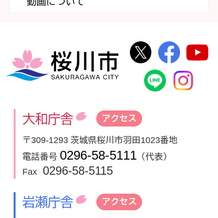
動画について
桜川市公式Twi
桜川市
桜川市
桜川市公式
In
大和庁舎
アクセス
〒309-1293 茨城県桜川市羽田1023番地
0296-58-5111
電話番号
（代表）
0296-58-5115
Fax
岩瀬庁舎
アクセス