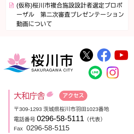
(仮称)桜川市複合施設設計者選定プロポ
ーザル 第二次審査プレゼンテーション
動画について
桜川市公式Twi
桜川市
桜川市
桜川市公式
In
大和庁舎
アクセス
〒309-1293 茨城県桜川市羽田1023番地
0296-58-5111
電話番号
（代表）
0296-58-5115
Fax