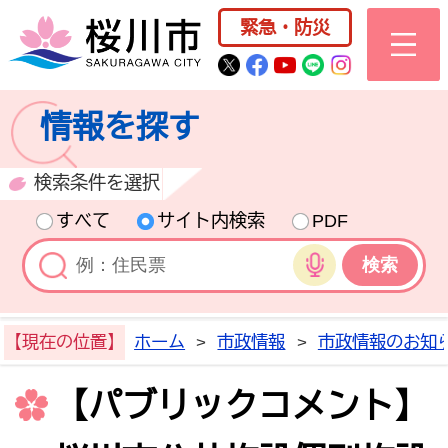
桜川市公式ホー
緊急・防災
桜川市公式Twitter
桜川市公式Facebo
桜川市公式YouT
桜川市公式LI
Instagra
情報を探す
検索条件を選択
すべて
サイト内検索
PDF
音声検索
【現在の位置】
ホーム
>
市政情報
>
市政情報のお知
【パブリックコメント】