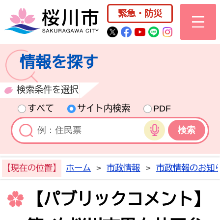
桜川市公式ホー
緊急・防災
桜川市公式Twitter
桜川市公式Facebo
桜川市公式YouT
桜川市公式LI
Instagra
情報を探す
検索条件を選択
すべて
サイト内検索
PDF
音声検索
【現在の位置】
ホーム
>
市政情報
>
市政情報のお知
【パブリックコメント】