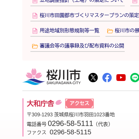
立地調整指針（工場）の策定について
桜川市田園都市づくりマスタープランの策定
用途地域別形態規制等一覧
桜川市の
審議会等の議事録及び配布資料の公開
桜川市
桜川市公式Twitte
桜川市公式F
桜川
大和庁舎
アクセス
〒309-1293 茨城県桜川市羽田1023番地
0296-58-5111
電話番号
（代表）
0296-58-5115
ファクス