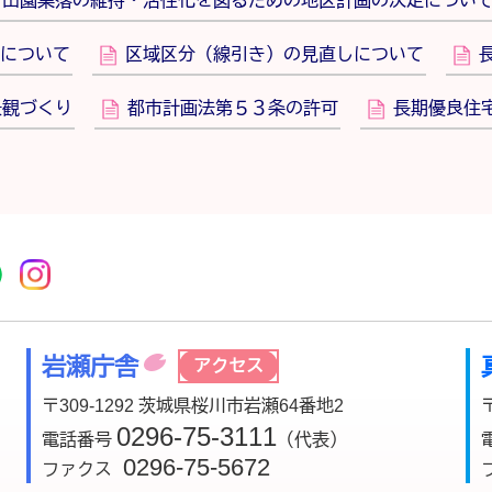
田園集落の維持・活性化を図るための地区計画の決定につい
について
区域区分（線引き）の見直しについて
景観づくり
都市計画法第５３条の許可
長期優良住
r
acebook
市公式YouTube
桜川市公式LINE
Instagram
岩瀬庁舎
アクセス
〒309-1292 茨城県桜川市岩瀬64番地2
0296-75-3111
電話番号
（代表）
0296-75-5672
ファクス