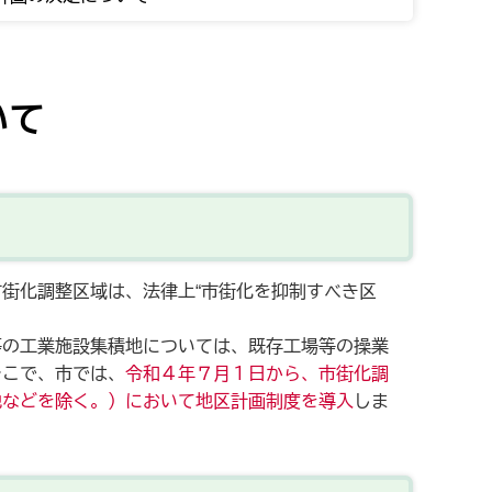
いて
街化調整区域は、法律上“市街化を抑制すべき区
等の工業施設集積地については、既存工場等の操業
そこで、市では、
令和４年７月１日から、市街化調
地などを除く。）において地区計画制度を導入
しま