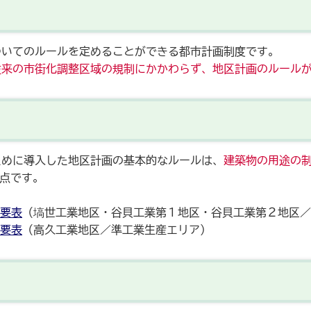
ついてのルールを定めることができる都市計画制度です。
従来の市街化調整区域の規制にかかわらず、地区計画のルール
ために導入した地区計画の基本的なルールは、
建築物の用途の制
点です。
要表
（塙世工業地区・谷貝工業第１地区・谷貝工業第２地区／
要表
（高久工業地区／準工業生産エリア）