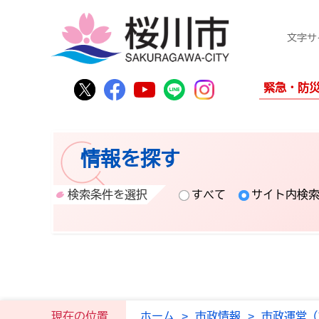
文字サ
桜川市公式Twitter
桜川市公式Facebook
桜川市公式YouTube
桜川市公式LINE
Instagram
緊急・防
情報を探す
検索条件を選択
すべて
サイト内検
現在の位置
ホーム
>
市政情報
>
市政運営（