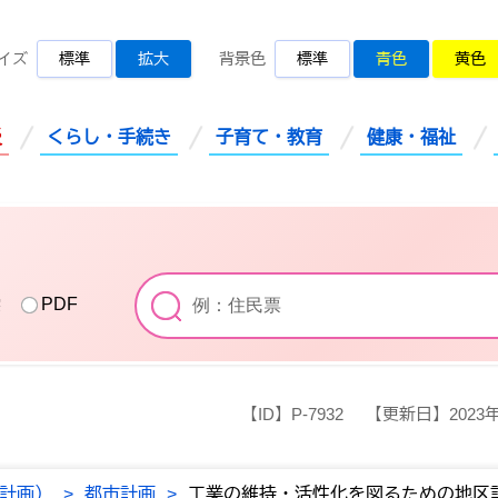
桜川市公式ホームページ
イズ
標準
拡大
背景色
標準
青色
黄色
災
くらし・手続き
子育て・教育
健康・福祉
索
PDF
【ID】
P-7932
【更新日】
2023
計画）
>
都市計画
>
工業の維持・活性化を図るための地区