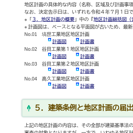
地区計画の具体的な内容（名称、区域及び計画事
なお、決定告示日は、いずれも令和４年７月１日
※「
３．地区計画の概要
」中の『
地区計画総括図（
※ 計画図は、ベースとなる平面図が古いため、最
No.01 塙世工業地区地区計画
計画図
計画書
No.02 谷貝工業第１地区地区計画
計画図
計画書
No.03 谷貝工業第２地区地区計画
計画図
計画書
No.04 高久工業地区地区計画
計画図
計画書
５．建築条例と地区計画の届
上記の地区計画の内容は、その全部が建築基準法
審査の対象となりますが、一方で、いわゆる地区