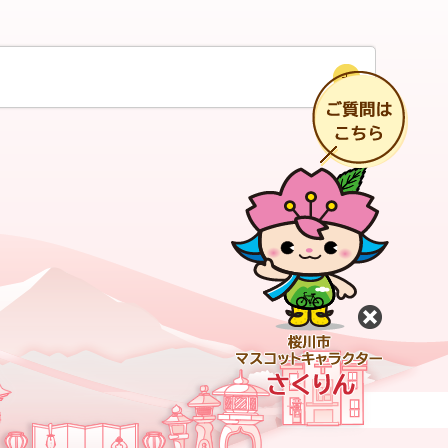
チ
閉じる