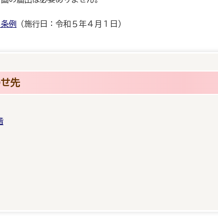
る条例
（施行日：令和５年４月１日）
わせ先
階