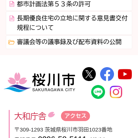
都市計画法第５３条の許可
長期優良住宅の立地に関する意見書交付
規程について
審議会等の議事録及び配布資料の公開
桜川市公式Twi
桜川市
桜川市
桜川市公式
In
大和庁舎
アクセス
〒309-1293 茨城県桜川市羽田1023番地