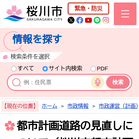
桜川市公式ホー
緊急・防災
桜川市公式Twitter
桜川市公式Facebo
桜川市公式YouT
桜川市公式LI
Instagra
情報を探す
検索条件を選択
すべて
サイト内検索
PDF
音声検索
【現在の位置】
ホーム
>
市政情報
>
市政運営（計画
都市計画道路の見直しに