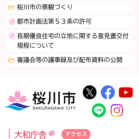
桜川市の景観づくり
都市計画法第５３条の許可
長期優良住宅の立地に関する意見書交付
規程について
審議会等の議事録及び配布資料の公開
桜川市公式Twi
桜川市
桜川市
桜川市公式
In
大和庁舎
アクセス