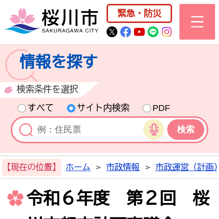
桜川市公式ホー
緊急・防災
桜川市公式Twitter
桜川市公式Facebo
桜川市公式YouT
桜川市公式LI
Instagra
情報を探す
検索条件を選択
すべて
サイト内検索
PDF
音声検索
【現在の位置】
ホーム
>
市政情報
>
市政運営（計画
令和６年度 第２回 桜