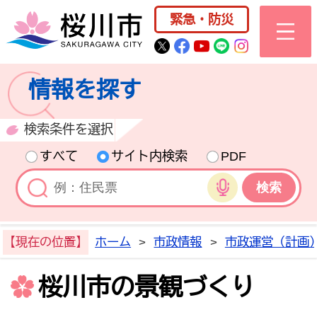
桜川市公式ホー
緊急・防災
桜川市公式Twitter
桜川市公式Facebo
桜川市公式YouT
桜川市公式LI
Instagra
情報を探す
検索条件を選択
すべて
サイト内検索
PDF
音声検索
【現在の位置】
ホーム
>
市政情報
>
市政運営（計画
桜川市の景観づくり