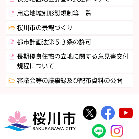
用途地域別形態規制等一覧
桜川市の景観づくり
都市計画法第５３条の許可
長期優良住宅の立地に関する意見書交付
規程について
審議会等の議事録及び配布資料の公開
桜川市公式Twi
桜川市
桜川市
桜川市公式
In