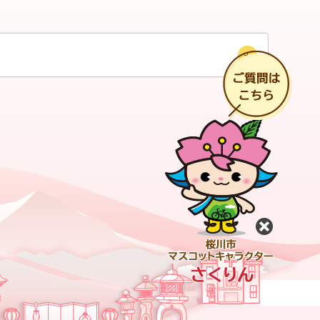
チ
閉じる