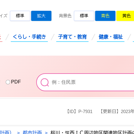
桜川市公式ホームページ
イズ
標準
拡大
背景色
標準
青色
黄色
災
くらし・手続き
子育て・教育
健康・福祉
索
PDF
【ID】
P-7931
【更新日】
2023
計画）
>
都市計画
>
桜川・筑西ＩＣ周辺地区関連地区計画