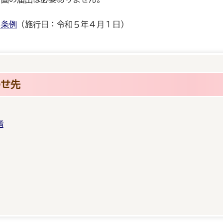
る条例
（施行日：令和５年４月１日）
わせ先
階