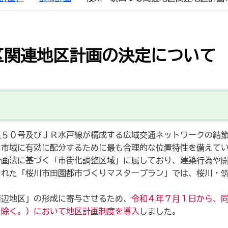
区関連地区計画の決定について
道５０号及びＪＲ水戸線が構成する広域交通ネットワークの結
を市域に有効に配分するために最も合理的な位置特性を備えて
計画法に基づく「市街化調整区域」に属しており、建築行為や
された「桜川市田園都市づくりマスタープラン」では、桜川・
周辺地区」の形成に寄与させるため、
令和４年７月１日から、
を除く。）において地区計画制度を導入
しました。