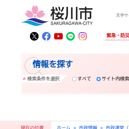
文字サ
桜川市公式Twitter
桜川市公式Facebook
桜川市公式YouTube
桜川市公式LINE
Instagram
緊急・防
情報を探す
検索条件を選択
すべて
サイト内検
現在の位置
ホーム
>
市政情報
>
市政運営（