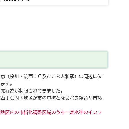
節点（桜川・筑西ＩＣ及びＪＲ大和駅）の周辺に位
います。
開発行為が制限されてきました。
筑西ＩＣ周辺地区が市の中核となるべき複合都市拠
同地区内の市街化調整区域のうち一定水準のインフ