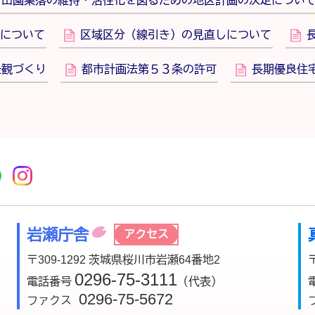
田園集落の維持・活性化を図るための地区計画の決定につい
について
区域区分（線引き）の見直しについて
景観づくり
都市計画法第５３条の許可
長期優良住
r
acebook
市公式YouTube
桜川市公式LINE
Instagram
岩瀬庁舎
アクセス
〒309-1292 茨城県桜川市岩瀬64番地2
0296-75-3111
電話番号
（代表）
0296-75-5672
ファクス