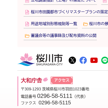
立地調整指針（工場）の策定について
桜川市田園都市づくりマスタープランの策定
用途地域別形態規制等一覧
桜川市の
審議会等の議事録及び配布資料の公開
桜川市
桜川市公式Twitte
桜川市公式F
桜川
大和庁舎
アクセス
〒309-1293 茨城県桜川市羽田1023番地
0296-58-5111
電話番号
（代表）
0296-58-5115
ファクス