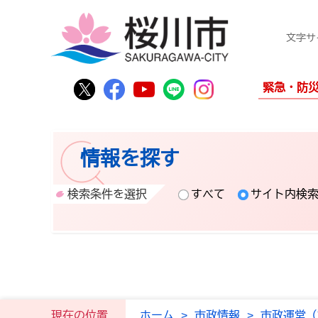
文字サ
桜川市公式Twitter
桜川市公式Facebook
桜川市公式YouTube
桜川市公式LINE
Instagram
緊急・防
情報を探す
検索条件を選択
すべて
サイト内検
現在の位置
ホーム
>
市政情報
>
市政運営（