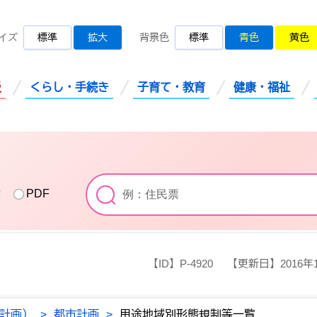
桜川市公式ホームページ
イズ
標準
拡大
背景色
標準
青色
黄色
災
くらし・手続き
子育て・教育
健康・福祉
索
PDF
【ID】
P-4920
【更新日】
2016年
計画）
>
都市計画
>
用途地域別形態規制等一覧