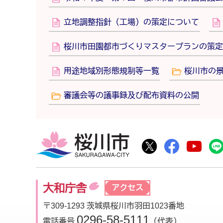
立地調整指針（工場）の策定について
桜川市田園都市づくりマスタープランの策定
用途地域別形態規制等一覧
桜川市の
審議会等の議事録及び配布資料の公開
桜川市
桜川市公式Twitte
桜川市公式F
桜川
大和庁舎
アクセス
〒309-1293 茨城県桜川市羽田1023番地
0296-58-5111
電話番号
（代表）