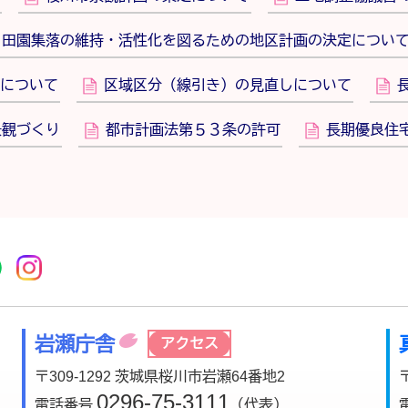
田園集落の維持・活性化を図るための地区計画の決定につい
について
区域区分（線引き）の見直しについて
景観づくり
都市計画法第５３条の許可
長期優良住
r
acebook
市公式YouTube
桜川市公式LINE
Instagram
岩瀬庁舎
アクセス
〒309-1292 茨城県桜川市岩瀬64番地2
0296-75-3111
電話番号
（代表）