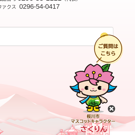
0296-54-0417
ファクス
チ
閉じる