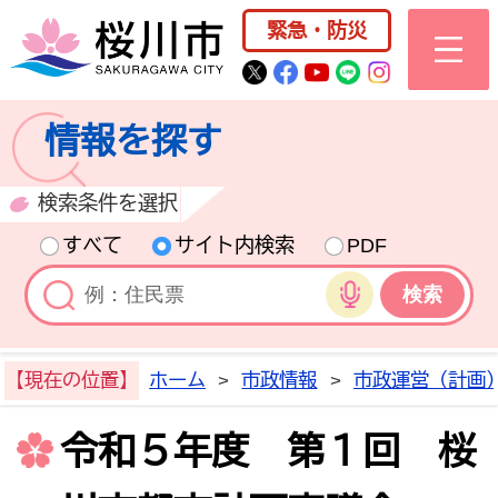
桜川市公式ホー
緊急・防災
桜川市公式Twitter
桜川市公式Facebo
桜川市公式YouT
桜川市公式LI
Instagra
情報を探す
検索条件を選択
すべて
サイト内検索
PDF
音声検索
【現在の位置】
ホーム
>
市政情報
>
市政運営（計画
令和５年度 第１回 桜