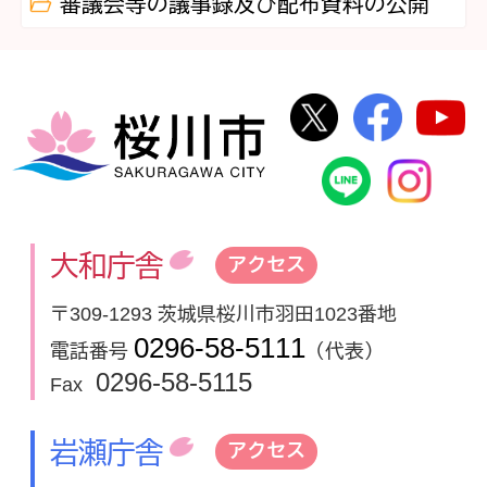
審議会等の議事録及び配布資料の公開
桜川市公式Twi
桜川市
桜川市
桜川市公式
In
大和庁舎
アクセス
〒309-1293 茨城県桜川市羽田1023番地
0296-58-5111
電話番号
（代表）
0296-58-5115
Fax
岩瀬庁舎
アクセス