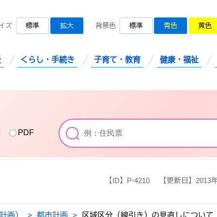
桜川市公式ホームページ
イズ
標準
拡大
背景色
標準
青色
黄色
災
くらし・手続き
子育て・教育
健康・福祉
索
PDF
【ID】
P-4210
【更新日】
2013
計画）
>
都市計画
>
区域区分（線引き）の見直しについて