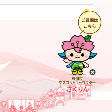
チ
閉じる