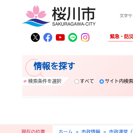
文字サ
桜川市公式Twitter
桜川市公式Facebook
桜川市公式YouTube
桜川市公式LINE
Instagram
緊急・防
情報を探す
検索条件を選択
すべて
サイト内検
現在の位置
ホーム
>
市政情報
>
市政運営（