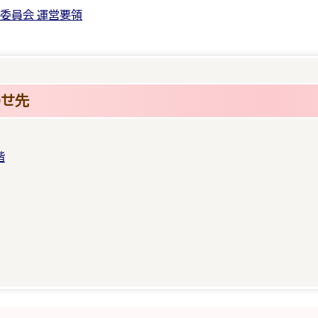
委員会 運営要領
わせ先
階