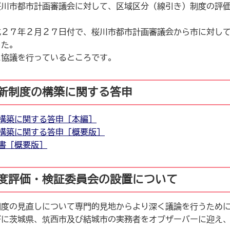
桜川市都市計画審議会に対して、区域区分（線引き）制度の評
成２７年２月２７日付で、桜川市都市計画審議会から市に対し
した。
に協議を行っているところです。
新制度の構築に関する答申
構築に関する答申［本編］
構築に関する答申［概要版］
書［概要版］
度評価・検証委員会の設置について
制度の見直しについて専門的見地からより深く議論を行うため
びに茨城県、筑西市及び結城市の実務者をオブザーバーに迎え