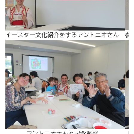
イースター文化紹介をするアントニオさん
参
アントニオさんと記念撮影
卵