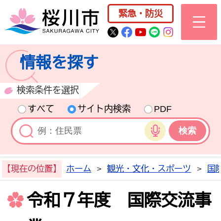
桜川市公式ホー
緊急・防災
桜川市公式Twitter
桜川市公式Facebo
桜川市公式YouT
桜川市公式LI
Instagra
情報を探す
検索条件を選択
すべて
サイト内検索
PDF
音声検索
【現在の位置】
ホーム
>
観光・文化・スポーツ
>
国
令和７年度 国際交流事