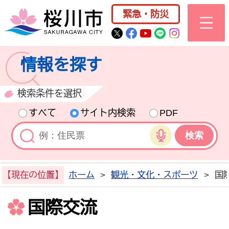
桜川市公式ホー
緊急・防災
桜川市公式Twitter
桜川市公式Facebo
桜川市公式YouT
桜川市公式LI
Instagra
情報を探す
検索条件を選択
すべて
サイト内検索
PDF
音声検索
【現在の位置】
ホーム
>
観光・文化・スポーツ
>
国
国際交流