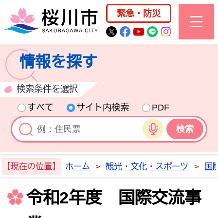
桜川市公式ホー
緊急・防災
桜川市公式Twitter
桜川市公式Facebo
桜川市公式YouT
桜川市公式LI
Instagra
情報を探す
検索条件を選択
すべて
サイト内検索
PDF
音声検索
【現在の位置】
ホーム
>
観光・文化・スポーツ
>
国
令和2年度 国際交流事