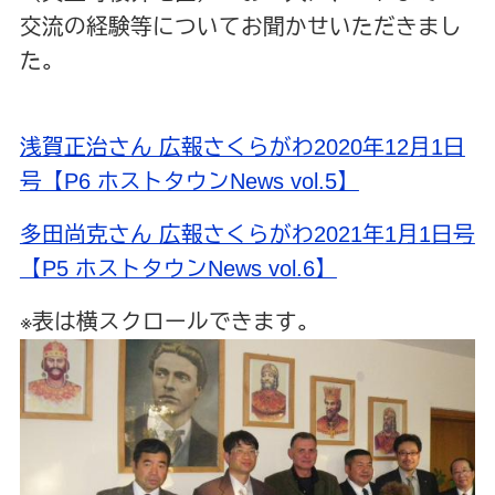
交流の経験等についてお聞かせいただきまし
た。
浅賀正治さん 広報さくらがわ2020年
12
月
1
日
号【P6 ホストタウンNews vol.5】
多田尚克さん 広報さくらがわ2021年
1
月
1
日号
【P5 ホストタウンNews vol.6】
※表は横スクロールできます。