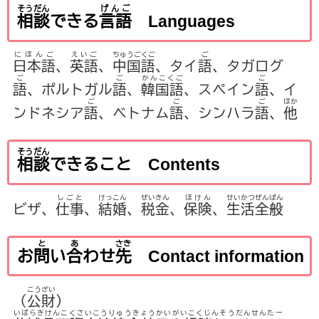
そうだん
げんご
相談
できる
言語
Languages
にほんご
えいご
ちゅうごくご
ご
日本語
、
英語
、
中国語
、タイ
語
、タガログ
ご
ご
かんこくご
ご
語
、ポルトガル
語
、
韓国語
、スペイン
語
、イ
ご
ご
ご
ほか
ンドネシア
語
、ベトナム
語
、シンハラ
語
、
他
そうだん
相談
できること Contents
しごと
けっこん
ぜいきん
ほけん
せいかつぜんぱん
ビザ、
仕事
、
結婚
、
税金
、
保険
、
生活全般
と
あ
さき
お
問
い
合
わせ
先
Contact information
こうざい
（
公財
）
いばらきけんこくさいこうりゅうきょうかいがいこくじんそうだんせんたー