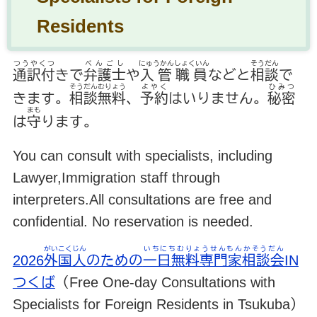
Residents
つうやくつ
べんごし
にゅうかんしょくいん
そうだん
通訳付
きで
弁護士
や
入管職員
などと
相談
で
そうだんむりょう
よやく
ひみつ
きます。
相談無料
、
予約
はいりません。
秘密
まも
は
守
ります。
You can consult with specialists, including
Lawyer,Immigration staff through
interpreters.All consultations are free and
confidential. No reservation is needed.
がいこくじん
いちにちむりょうせんもんかそうだん
2026
外国人
のための
一日無料専門家相談会
IN
つくば
（Free One-day Consultations with
Specialists for Foreign Residents in Tsukuba）