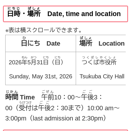
にちじ
ばしょ
日時
・
場所
Date, time and location
※表は横スクロールできます。
ひ
ばしょ
日
にち Date
場所
Location
ねん
がつ
にち
にち
つくばしやくしょ
2026
年
5
月
31
日
（
日
）
つくば市役所
Sunday, May 31st, 2026
Tsukuba City Hall
じかん
ごぜん
ごご
時間
Time
午前
10：00～
午後
3：
うけつけ
ごご
00（
受付
は
午後
2：30まで）10:00 am～
3:00pm（last admission at 2:30pm）