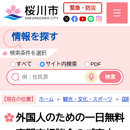
桜川市公式ホー
緊急・防災
桜川市公式Twitter
桜川市公式Facebo
桜川市公式YouT
桜川市公式LI
Instagra
情報を探す
検索条件を選択
すべて
サイト内検索
PDF
音声検索
【現在の位置】
ホーム
>
観光・文化・スポーツ
>
国
外国人のための一日無料