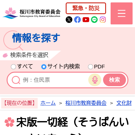
桜川市公式ホー
緊急・防災
桜川市公式Twitter
桜川市公式Facebo
桜川市公式YouT
桜川市公式LI
Instagra
情報を探す
検索条件を選択
すべて
サイト内検索
PDF
音声検索
【現在の位置】
ホーム
>
桜川市教育委員会
>
文化財
宋版一切経（そうばんい