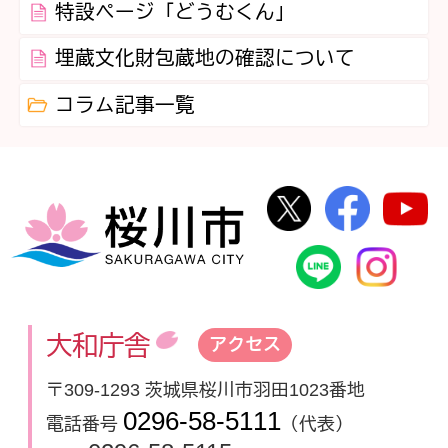
特設ページ「どうむくん」
埋蔵文化財包蔵地の確認について
コラム記事一覧
桜川市公式Twi
桜川市
桜川市
桜川市公式
In
大和庁舎
アクセス
〒309-1293 茨城県桜川市羽田1023番地
0296-58-5111
電話番号
（代表）