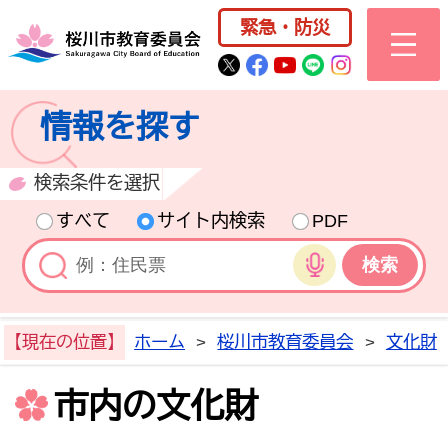
桜川市公式ホー
緊急・防災
桜川市公式Twitter
桜川市公式Facebo
桜川市公式YouT
桜川市公式LI
Instagra
情報を探す
検索条件を選択
すべて
サイト内検索
PDF
音声検索
【現在の位置】
ホーム
>
桜川市教育委員会
>
文化財
市内の文化財