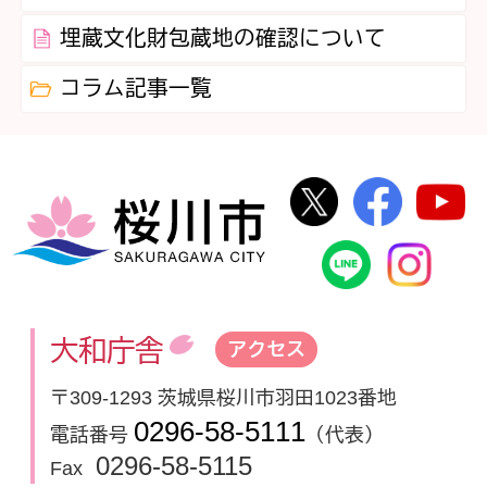
埋蔵文化財包蔵地の確認について
コラム記事一覧
桜川市公式Twi
桜川市
桜川市
桜川市公式
In
大和庁舎
アクセス
〒309-1293 茨城県桜川市羽田1023番地
0296-58-5111
電話番号
（代表）
0296-58-5115
Fax