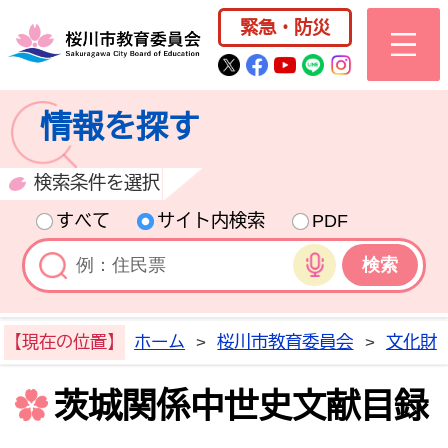
桜川市公式ホー
緊急・防災
桜川市公式Twitter
桜川市公式Facebo
桜川市公式YouT
桜川市公式LI
Instagra
情報を探す
検索条件を選択
すべて
サイト内検索
PDF
音声検索
【現在の位置】
ホーム
>
桜川市教育委員会
>
文化財
茨城関係中世史文献目録