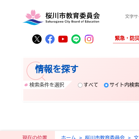
文字サ
桜川市公式Twitter
桜川市公式Facebook
桜川市公式YouTube
桜川市公式LINE
Instagram
緊急・防
情報を探す
検索条件を選択
すべて
サイト内検
現在の位置
ホーム
>
桜川市教育委員会
>
文