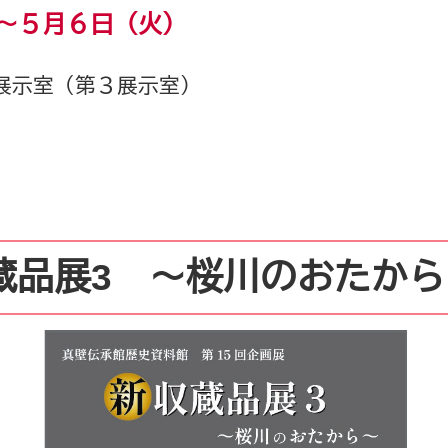
～５月６日（火）
展示室（第３展示室）
収蔵品展3 ～桜川のおたか