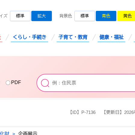
桜川市公式ホームページ
イズ
標準
拡大
背景色
標準
青色
黄色
災
くらし・手続き
子育て・教育
健康・福祉
索
PDF
【ID】
P-7136
【更新日】
202
化財
>
企画展示