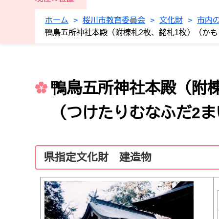
ホーム
>
桜川市教育委員会
>
文化財
>
市内
鴨鳥五所神社本殿（附棟札2枚、銘札1枚）（か
鴨鳥五所神社本殿（附棟
（つけたりむなふだ2ま
県指定文化財 建造物