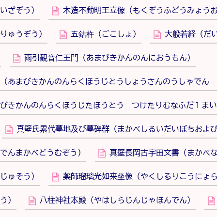
いざぞう）
木造不動明王立像（もくぞうふどうみょう
りゅうぞう）
五鈷杵（ごこしょ）
大般若経（だ
雨引観音仁王門（あまびきかんのんにおうもん）
（あまびきかんのんらくほうじとうしょうさんのうしゃでん 
びきかんのんらくほうじたほうとう つけたりむなふだ１まい
真壁氏累代墓地及び墓碑群（まかべしるいだいぼちおよ
でんまかべどうむぞう）
真壁長岡古宇田文書（まかべ
じゅそう）
薬師瑠璃光如来坐像（やくしるりこうにょ
う）
八柱神社本殿（やはしらじんじゃほんでん）