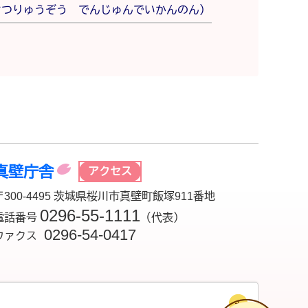
さつりゅうぞう でんじゅんでいかんのん）
真壁庁舎
アクセス
〒300-4495 茨城県桜川市真壁町飯塚911番地
0296-55-1111
電話番号
（代表）
0296-54-0417
ファクス
チ