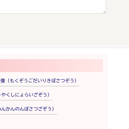
薩像（もくぞうごだいりきぼさつぞう）
うやくしにょらいざぞう）
めんかんのんぼさつざぞう）