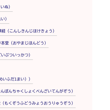
まいぬ）
れい）
華経（こんしきんじほけきょう）
寺本堂（おやまじほんどう）
どいぶついっかつ）
めいふだ1まい））
けんぽんちゃくしょくべんざいてんがぞう）
像（もくぞうふどうみょうおうりゅうぞう）