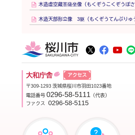
木造虚空蔵菩薩坐像（もくぞうこくぞうぼさ
木造天部形立像 3躯（もくぞうてんぶりゅ
桜川市
桜川市公式Twitte
桜川市公式F
桜川
大和庁舎
アクセス
〒309-1293 茨城県桜川市羽田1023番地
0296-58-5111
電話番号
（代表）
0296-58-5115
ファクス