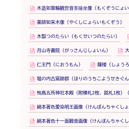
木造如意輪観世音菩薩坐像（もくぞうにょい
薬師如来木像（やくしにょらいもくぞう）
木製つのたらい（もくせいつのたらい）
月山寺書院（がっさんじしょいん）
仁王門（におうもん）
鐘楼（しょう
堀の内古窯跡群（ほりのうちこようせきぐん
鴨鳥五所神社本殿（附棟札2枚、銘札1枚）
絹本著色愛染明王画像（けんぽんちゃくしょ
絹本著色十一面観音画像（けんぽんちゃくし