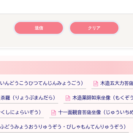
いんどうこうひつてんじんみょうごう）
木造五大力菩
曼荼羅（りょうぶまんだら）
木造薬師如来坐像（もくぞ
やくしにょらいぞう）
十一面観音菩薩坐像（じゅういち
ふどうみょうおうりゅうぞう・びしゃもんてんりゅうぞう）