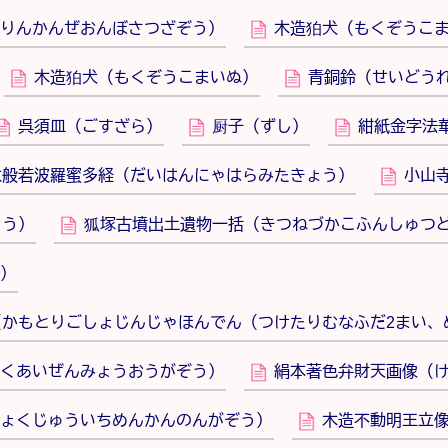
りんかんぜおんぼさつざぞう）
木造狛犬（もくぞうこ
木造狛犬（もくぞうこまいぬ）
青銅鈴（せいどう
呉須皿（ごすざら）
厨子（ずし）
紺紙金字法
大般若波羅蜜多経（だいはんにゃはらみたきょう）
小山
ろう）
狐塚古墳出土遺物一括（きつねづかこふんしゅつ
）
（かもとりごしょじんじゃほんでん（つけたりむなふだ2まい、
くあいぜんみょうおうがぞう）
絹本著色弁財天画像（
ょくじゅういちめんかんのんがぞう）
木造不動明王立