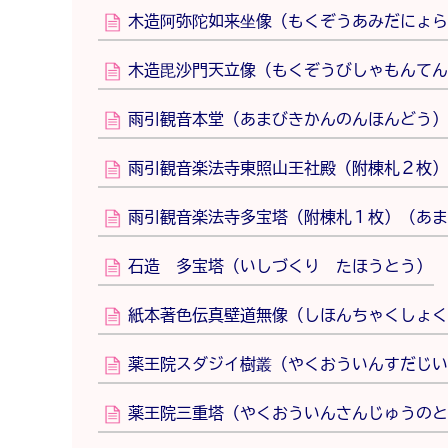
木造阿弥陀如来坐像（もくぞうあみだにょら
木造毘沙門天立像（もくぞうびしゃもんてん
雨引観音本堂（あまびきかんのんほんどう）
雨引観音楽法寺東照山王社殿（附棟札２枚）
雨引観音楽法寺多宝塔（附棟札１枚）（あま
石造 多宝塔（いしづくり たほうとう）
紙本著色伝真壁道無像（しほんちゃくしょく
薬王院スダジイ樹叢（やくおういんすだじい
薬王院三重塔（やくおういんさんじゅうのと