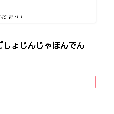
ふだ1まい））
ごしょじんじゃほんでん