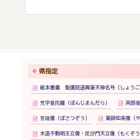
県指定
紙本墨書 聖護院道興筆天神名号（しょうご
梵字曼陀羅（ぼんじまんだら）
両部
菩薩像（ぼさつぞう）
薬師如来像（
木造不動明王立像・毘沙門天立像（もくぞう