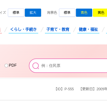
桜川市公式ホームページ
イズ
標準
拡大
背景色
標準
青色
黄色
災
くらし・手続き
子育て・教育
健康・福祉
索
PDF
【ID】
P-555
【更新日】
2009