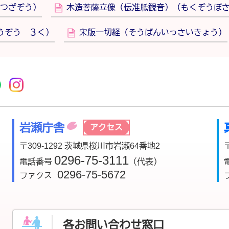
つざぞう）
木造菩薩立像（伝准胝観音）（もくぞうぼ
うぞう ３く）
宋版一切経（そうばんいっさいきょう）
r
acebook
市公式YouTube
桜川市公式LINE
Instagram
岩瀬庁舎
アクセス
〒309-1292 茨城県桜川市岩瀬64番地2
0296-75-3111
電話番号
（代表）
0296-75-5672
ファクス
各お問い合わせ窓口