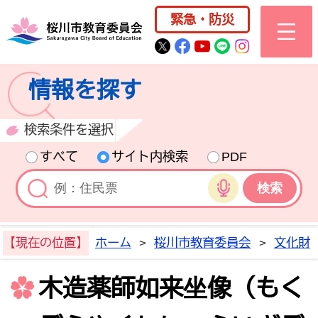
桜川市公式ホー
緊急・防災
桜川市公式Twitter
桜川市公式Facebo
桜川市公式YouT
桜川市公式LI
Instagra
情報を探す
検索条件を選択
すべて
サイト内検索
PDF
音声検索
【現在の位置】
ホーム
>
桜川市教育委員会
>
文化財
木造薬師如来坐像（もく