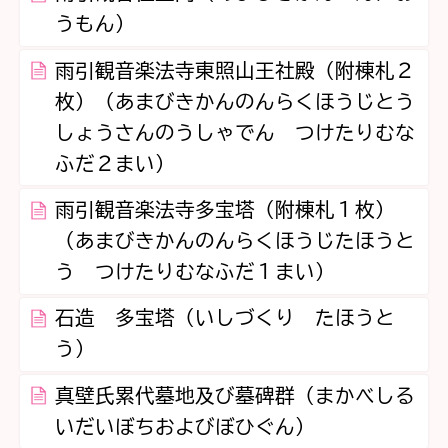
うもん）
雨引観音楽法寺東照山王社殿（附棟札２
枚）（あまびきかんのんらくほうじとう
しょうさんのうしゃでん つけたりむな
ふだ２まい）
雨引観音楽法寺多宝塔（附棟札１枚）
（あまびきかんのんらくほうじたほうと
う つけたりむなふだ１まい）
石造 多宝塔（いしづくり たほうと
う）
真壁氏累代墓地及び墓碑群（まかべしる
いだいぼちおよびぼひぐん）