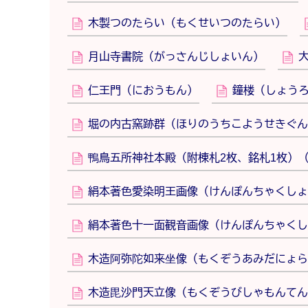
木製つのたらい（もくせいつのたらい）
月山寺書院（がっさんじしょいん）
仁王門（におうもん）
鐘楼（しょう
堀の内古窯跡群（ほりのうちこようせきぐん
鴨鳥五所神社本殿（附棟札2枚、銘札1枚）
絹本著色愛染明王画像（けんぽんちゃくしょ
絹本著色十一面観音画像（けんぽんちゃくし
木造阿弥陀如来坐像（もくぞうあみだにょら
木造毘沙門天立像（もくぞうびしゃもんてん