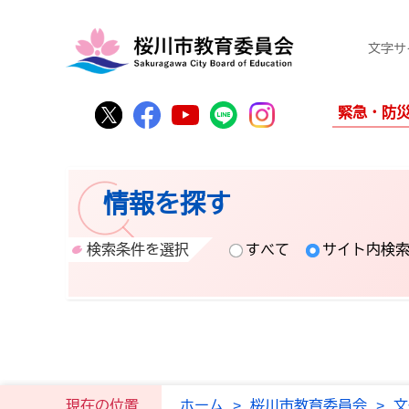
文字サ
桜川市公式Twitter
桜川市公式Facebook
桜川市公式YouTube
桜川市公式LINE
Instagram
緊急・防
情報を探す
検索条件を選択
すべて
サイト内検
現在の位置
ホーム
>
桜川市教育委員会
>
文