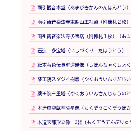
雨引観音本堂（あまびきかんのんほんどう）
雨引観音楽法寺東照山王社殿（附棟札２枚）
雨引観音楽法寺多宝塔（附棟札１枚）（あま
石造 多宝塔（いしづくり たほうとう）
紙本著色伝真壁道無像（しほんちゃくしょく
薬王院スダジイ樹叢（やくおういんすだじい
薬王院三重塔（やくおういんさんじゅうのと
木造虚空蔵菩薩坐像（もくぞうこくぞうぼさ
木造天部形立像 3躯（もくぞうてんぶりゅ