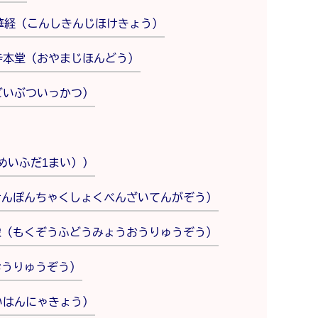
華経（こんしきんじほけきょう）
寺本堂（おやまじほんどう）
どいぶついっかつ）
めいふだ1まい））
けんぽんちゃくしょくべんざいてんがぞう）
像（もくぞうふどうみょうおうりゅうぞう）
おうりゅうぞう）
いはんにゃきょう）