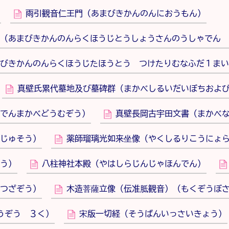
雨引観音仁王門（あまびきかんのんにおうもん）
（あまびきかんのんらくほうじとうしょうさんのうしゃでん 
びきかんのんらくほうじたほうとう つけたりむなふだ１まい
真壁氏累代墓地及び墓碑群（まかべしるいだいぼちおよ
でんまかべどうむぞう）
真壁長岡古宇田文書（まかべ
じゅそう）
薬師瑠璃光如来坐像（やくしるりこうにょ
う）
八柱神社本殿（やはしらじんじゃほんでん）
つざぞう）
木造菩薩立像（伝准胝観音）（もくぞうぼ
うぞう ３く）
宋版一切経（そうばんいっさいきょう）