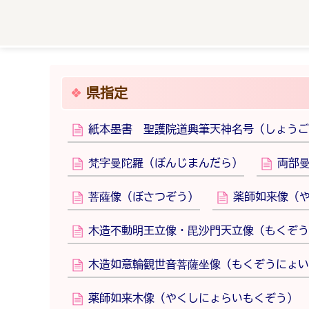
県指定
紙本墨書 聖護院道興筆天神名号（しょうご
梵字曼陀羅（ぼんじまんだら）
両部
菩薩像（ぼさつぞう）
薬師如来像（
木造不動明王立像・毘沙門天立像（もくぞう
木造如意輪観世音菩薩坐像（もくぞうにょい
薬師如来木像（やくしにょらいもくぞう）