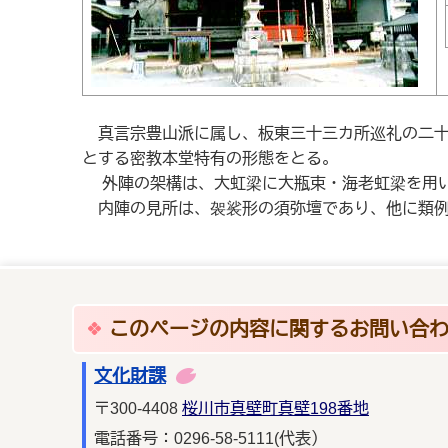
真言宗豊山派に属し、板東三十三カ所巡礼の二十
とする密教本堂特有の形態をとる。
外陣の架構は、大虹梁に大瓶束・海老虹梁を用い
内陣の見所は、袈裟形の須弥壇であり、他に類例
このページの内容に関するお問い合
文化財課
〒300-4408
桜川市真壁町真壁198番地
電話番号：0296-58-5111(代表）