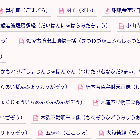
呉須皿（ごすざら）
厨子（ずし）
紺紙金字法
大般若波羅蜜多経（だいはんにゃはらみたきょう）
小山
ろう）
狐塚古墳出土遺物一括（きつねづかこふんしゅつ
）
（かもとりごしょじんじゃほんでん（つけたりむなふだ2まい、
くあいぜんみょうおうがぞう）
絹本著色弁財天画像（
ょくじゅういちめんかんのんがぞう）
木造不動明王立
いざぞう）
木造不動明王立像（もくぞうふどうみょう
りゅうぞう）
五鈷杵（ごこしょ）
大般若経（だ