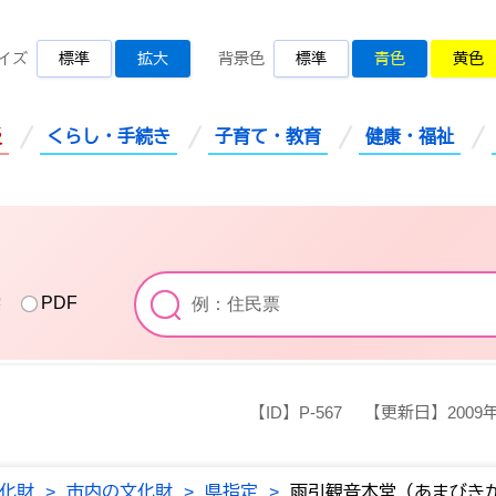
桜川市公式ホームページ
イズ
標準
拡大
背景色
標準
青色
黄色
災
くらし・手続き
子育て・教育
健康・福祉
索
PDF
【ID】
P-567
【更新日】
2009
化財
>
市内の文化財
>
県指定
>
雨引観音本堂（あまびき