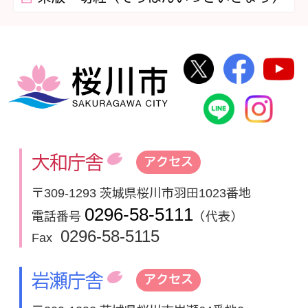
桜川市公式Twi
桜川市
桜川市
桜川市公式
In
大和庁舎
アクセス
〒309-1293 茨城県桜川市羽田1023番地
0296-58-5111
電話番号
（代表）
0296-58-5115
Fax
岩瀬庁舎
アクセス