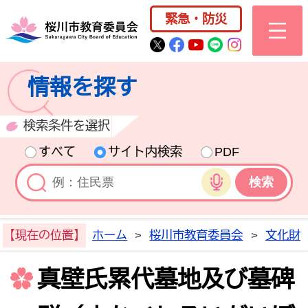
桜川市公式ホー
緊急・防災
桜川市公式Twitter
桜川市公式Facebo
桜川市公式YouT
桜川市公式LI
Instagra
情報を探す
検索条件を選択
すべて
サイト内検索
PDF
音声検索
【現在の位置】
ホーム
>
桜川市教育委員会
>
文化財
真壁氏累代墓地及び墓碑