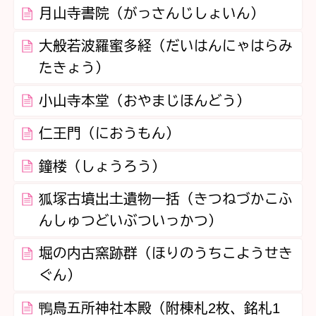
月山寺書院（がっさんじしょいん）
大般若波羅蜜多経（だいはんにゃはらみ
たきょう）
小山寺本堂（おやまじほんどう）
仁王門（におうもん）
鐘楼（しょうろう）
狐塚古墳出土遺物一括（きつねづかこふ
んしゅつどいぶついっかつ）
堀の内古窯跡群（ほりのうちこようせき
ぐん）
鴨鳥五所神社本殿（附棟札2枚、銘札1