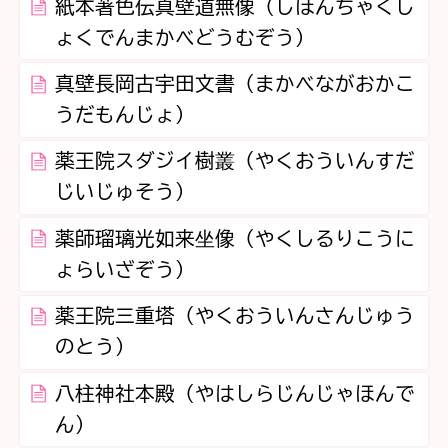
紙本著色伝真壁道無像（しほんちゃくし
ょくでんまかべどうむぞう）
真壁長岡古宇田文書（まかべながおかこ
うだもんじょ）
薬王院スダジイ樹叢（やくおういんすだ
じいじゅそう）
薬師瑠璃光如来坐像（やくしるりこうに
ょらいざぞう）
薬王院三重塔（やくおういんさんじゅう
のとう）
八柱神社本殿（やはしらじんじゃほんで
ん）