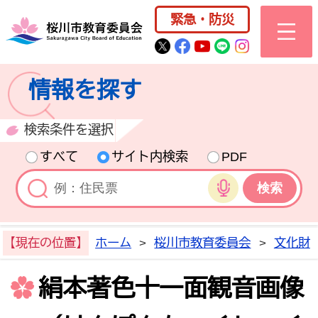
桜川市公式ホー
緊急・防災
桜川市公式Twitter
桜川市公式Facebo
桜川市公式YouT
桜川市公式LI
Instagra
情報を探す
検索条件を選択
すべて
サイト内検索
PDF
音声検索
【現在の位置】
ホーム
>
桜川市教育委員会
>
文化財
絹本著色十一面観音画像