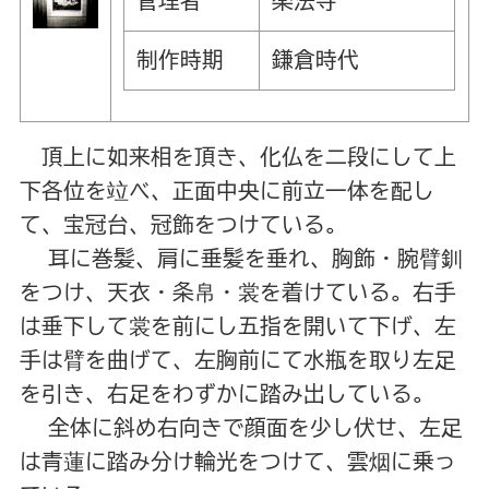
管理者
楽法寺
制作時期
鎌倉時代
頂上に如来相を頂き、化仏を二段にして上
下各位を竝べ、正面中央に前立一体を配し
て、宝冠台、冠飾をつけている。
耳に巻髪、肩に垂髪を垂れ、胸飾・腕臂釧
をつけ、天衣・条帛・裳を着けている。右手
は垂下して裳を前にし五指を開いて下げ、左
手は臂を曲げて、左胸前にて水瓶を取り左足
を引き、右足をわずかに踏み出している。
全体に斜め右向きで顔面を少し伏せ、左足
は青蓮に踏み分け輪光をつけて、雲烟に乗っ