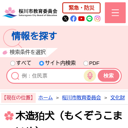
桜川市公式ホー
緊急・防災
桜川市公式Twitter
桜川市公式Facebo
桜川市公式YouT
桜川市公式LI
Instagra
情報を探す
検索条件を選択
すべて
サイト内検索
PDF
音声検索
【現在の位置】
ホーム
>
桜川市教育委員会
>
文化財
木造狛犬（もくぞうこま