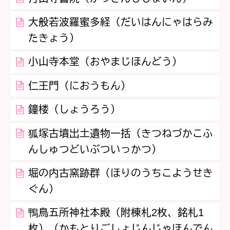
大般若波羅蜜多経（だいはんにゃはらみ
たきょう）
小山寺本堂（おやまじほんどう）
仁王門（におうもん）
鐘楼（しょうろう）
狐塚古墳出土遺物一括（きつねづかこふ
んしゅつどいぶついっかつ）
堀の内古窯跡群（ほりのうちこようせき
ぐん）
鴨鳥五所神社本殿（附棟札2枚、銘札1
枚）（かもとりごしょじんじゃほんでん