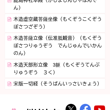
鹿島神社本殿（かしまじんじゃほんで
ん）
木造虚空蔵菩薩坐像（もくぞうこくぞう
ぼさつざぞう）
木造菩薩立像（伝准胝観音）（もくぞう
ぼさつりゅうぞう でんじゅんでいかん
のん）
木造天部形立像 3躯（もくぞうてんぶ
りゅうぞう ３く）
宋版一切経（そうばんいっさいきょう）
桜川市公式Twi
桜川市