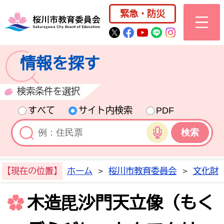
桜川市公式ホー
緊急・防災
桜川市公式Twitter
桜川市公式Facebo
桜川市公式YouT
桜川市公式LI
Instagra
情報を探す
検索条件を選択
すべて
サイト内検索
PDF
音声検索
【現在の位置】
ホーム
>
桜川市教育委員会
>
文化財
木造毘沙門天立像（もく