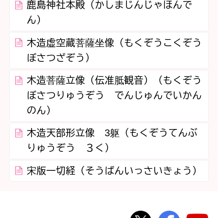
鹿島神社本殿（かしまじんじゃほんで
ん）
木造虚空蔵菩薩坐像（もくぞうこくぞう
ぼさつざぞう）
木造菩薩立像（伝准胝観音）（もくぞう
ぼさつりゅうぞう でんじゅんでいかん
のん）
木造天部形立像 3躯（もくぞうてんぶ
りゅうぞう ３く）
宋版一切経（そうばんいっさいきょう）
桜川市公式Twi
桜川市