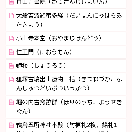
月山寺書院（がっさんじしょいん）
大般若波羅蜜多経（だいはんにゃはらみ
たきょう）
小山寺本堂（おやまじほんどう）
仁王門（におうもん）
鐘楼（しょうろう）
狐塚古墳出土遺物一括（きつねづかこふ
んしゅつどいぶついっかつ）
堀の内古窯跡群（ほりのうちこようせき
ぐん）
鴨鳥五所神社本殿（附棟札2枚、銘札1