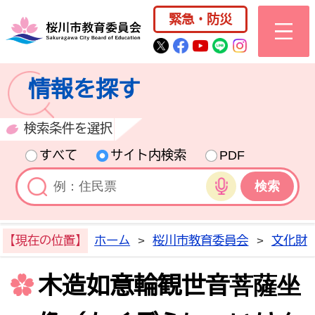
桜川市公式ホー
緊急・防災
桜川市公式Twitter
桜川市公式Facebo
桜川市公式YouT
桜川市公式LI
Instagra
情報を探す
検索条件を選択
すべて
サイト内検索
PDF
音声検索
【現在の位置】
ホーム
>
桜川市教育委員会
>
文化財
木造如意輪観世音菩薩坐