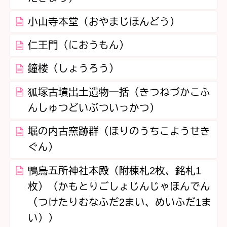
小山寺本堂（おやまじほんどう）
仁王門（におうもん）
鐘楼（しょうろう）
狐塚古墳出土遺物一括（きつねづかこふ
んしゅつどいぶついっかつ）
堀の内古窯跡群（ほりのうちこようせき
ぐん）
鴨鳥五所神社本殿（附棟札2枚、銘札1
枚）（かもとりごしょじんじゃほんでん
（つけたりむなふだ2まい、めいふだ1ま
い））