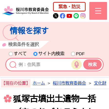
桜川市公式ホー
緊急・防災
桜川市公式Twitter
桜川市公式Facebo
桜川市公式YouT
桜川市公式LI
Instagra
情報を探す
検索条件を選択
すべて
サイト内検索
PDF
音声検索
【現在の位置】
ホーム
>
桜川市教育委員会
>
文化財
狐塚古墳出土遺物一括