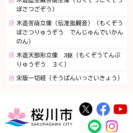
木造虚空蔵菩薩坐像（もくぞうこくぞう
ぼさつざぞう）
木造菩薩立像（伝准胝観音）（もくぞう
ぼさつりゅうぞう でんじゅんでいかん
のん）
木造天部形立像 3躯（もくぞうてんぶ
りゅうぞう ３く）
宋版一切経（そうばんいっさいきょう）
桜川市公式Twi
桜川市
桜川市
桜川市公式
In