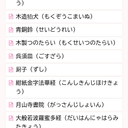
う）
木造狛犬（もくぞうこまいぬ）
青銅鈴（せいどうれい）
木製つのたらい（もくせいつのたらい）
呉須皿（ごすざら）
厨子（ずし）
紺紙金字法華経（こんしきんじほけきょ
う）
月山寺書院（がっさんじしょいん）
大般若波羅蜜多経（だいはんにゃはらみ
たきょう）