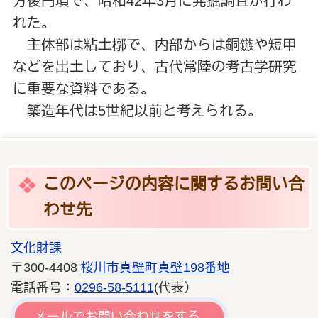
方後円墳で、昭和42年3月に発掘調査が行わ
れた。
主体部は粘土槨で、内部からは銅鏃や短甲
などを出土しており、古代常陸の考古学研究
に重要な資料である。
築造年代は5世紀以前と考えられる。
このページの内容に関するお問い合
わせ先
文化財課
〒300-4408
桜川市真壁町真壁198番地
電話番号：
0296-58-5111
(代表）
メールでお問い合わせをする