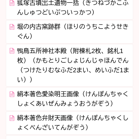
狐塚古墳出土遺物一括（きつねづかこふ
んしゅつどいぶついっかつ）
堀の内古窯跡群（ほりのうちこようせき
ぐん）
鴨鳥五所神社本殿（附棟札2枚、銘札1
枚）（かもとりごしょじんじゃほんでん
（つけたりむなふだ2まい、めいふだ1ま
い））
絹本著色愛染明王画像（けんぽんちゃく
しょくあいぜんみょうおうがぞう）
絹本著色弁財天画像（けんぽんちゃくし
ょくべんざいてんがぞう）