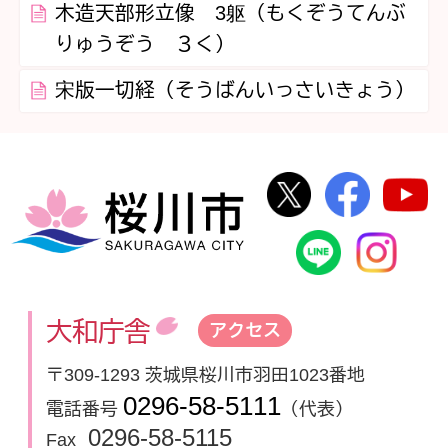
木造天部形立像 3躯（もくぞうてんぶ
りゅうぞう ３く）
宋版一切経（そうばんいっさいきょう）
桜川市公式Twi
桜川市
桜川市
桜川市公式
In
大和庁舎
アクセス
〒309-1293 茨城県桜川市羽田1023番地
0296-58-5111
電話番号
（代表）
0296-58-5115
Fax