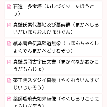
石造 多宝塔（いしづくり たほうと
う）
真壁氏累代墓地及び墓碑群（まかべしる
いだいぼちおよびぼひぐん）
紙本著色伝真壁道無像（しほんちゃくし
ょくでんまかべどうむぞう）
真壁長岡古宇田文書（まかべながおかこ
うだもんじょ）
薬王院スダジイ樹叢（やくおういんすだ
じいじゅそう）
薬師瑠璃光如来坐像（やくしるりこうに
ょらいざぞう）