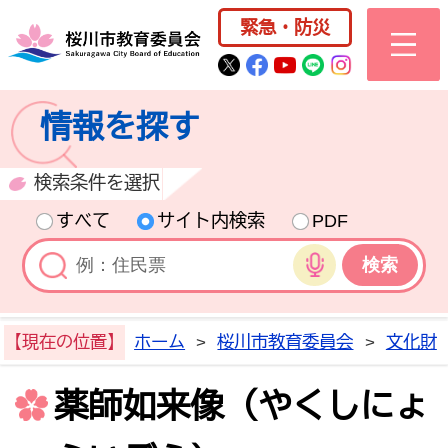
桜川市公式ホー
緊急・防災
桜川市公式Twitter
桜川市公式Facebo
桜川市公式YouT
桜川市公式LI
Instagra
情報を探す
検索条件を選択
すべて
サイト内検索
PDF
音声検索
【現在の位置】
ホーム
>
桜川市教育委員会
>
文化財
薬師如来像（やくしにょ