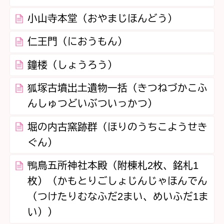
小山寺本堂（おやまじほんどう）
仁王門（におうもん）
鐘楼（しょうろう）
狐塚古墳出土遺物一括（きつねづかこふ
んしゅつどいぶついっかつ）
堀の内古窯跡群（ほりのうちこようせき
ぐん）
鴨鳥五所神社本殿（附棟札2枚、銘札1
枚）（かもとりごしょじんじゃほんでん
（つけたりむなふだ2まい、めいふだ1ま
い））