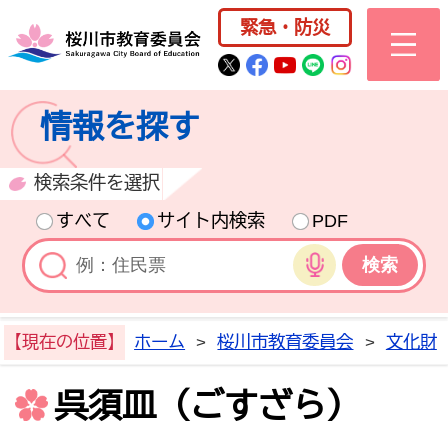
桜川市公式ホー
緊急・防災
桜川市公式Twitter
桜川市公式Facebo
桜川市公式YouT
桜川市公式LI
Instagra
情報を探す
検索条件を選択
すべて
サイト内検索
PDF
音声検索
【現在の位置】
ホーム
>
桜川市教育委員会
>
文化財
呉須皿（ごすざら）