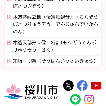
ぼさつざぞう）
木造菩薩立像（伝准胝観音）（もくぞう
ぼさつりゅうぞう でんじゅんでいかん
のん）
木造天部形立像 3躯（もくぞうてんぶ
りゅうぞう ３く）
宋版一切経（そうばんいっさいきょう）
桜川市公式Twi
桜川市
桜川市
桜川市公式
In