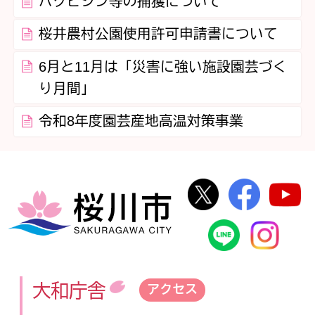
ハクビシン等の捕獲について
桜井農村公園使用許可申請書について
6月と11月は「災害に強い施設園芸づく
り月間」
令和8年度園芸産地高温対策事業
桜川市公式Twi
桜川市
桜川市
桜川市公式
In
大和庁舎
アクセス