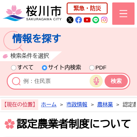
桜川市公式ホー
緊急・防災
桜川市公式Twitter
桜川市公式Facebo
桜川市公式YouT
桜川市公式LI
Instagra
情報を探す
検索条件を選択
すべて
サイト内検索
PDF
音声検索
【現在の位置】
ホーム
>
市政情報
>
農林業
>
認定
認定農業者制度について