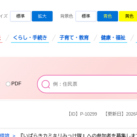
桜川市公式ホームページ
イズ
標準
拡大
背景色
標準
青色
黄色
災
くらし・手続き
子育て・教育
健康・福祉
索
PDF
【ID】
P-10299
【更新日】
202
環境
>
『いばらきカミキリみっけ隊』への参加者を募集しま