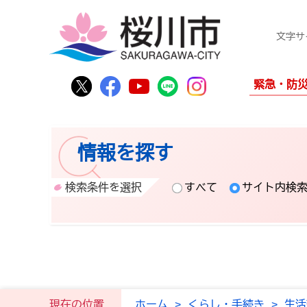
文字サ
桜川市公式Twitter
桜川市公式Facebook
桜川市公式YouTube
桜川市公式LINE
Instagram
緊急・防
情報を探す
検索条件を選択
すべて
サイト内検
現在の位置
ホーム
>
くらし・手続き
>
生活